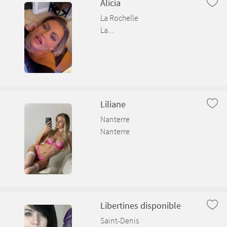
Alicia
Bâgé-le-Châtel
La Rochelle
La...
Balan
Baneins
Beaupont
Beauregard
Liliane
Nanterre
Bellignat
Nanterre
Béligneux
Bellegarde-sur-Valserine
Libertines disponible
Saint-Denis