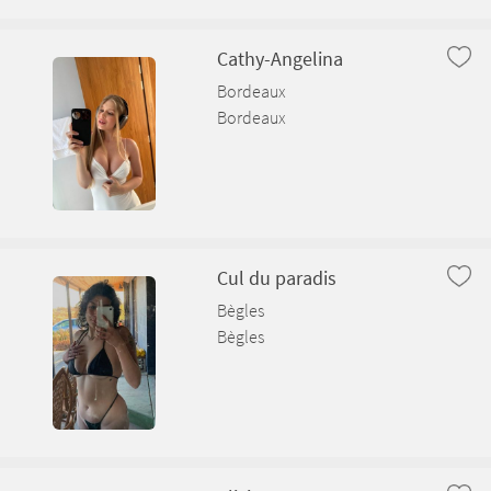
Arbent
Arboys en Bugey
Cathy-Angelina
Bordeaux
Arbigny
Bordeaux
Argis
Armix
Ars-sur-Formans
Cul du paradis
Artemare
Bègles
Bègles
Asnières-sur-Saône
Attignat
Bâgé-Dommartin