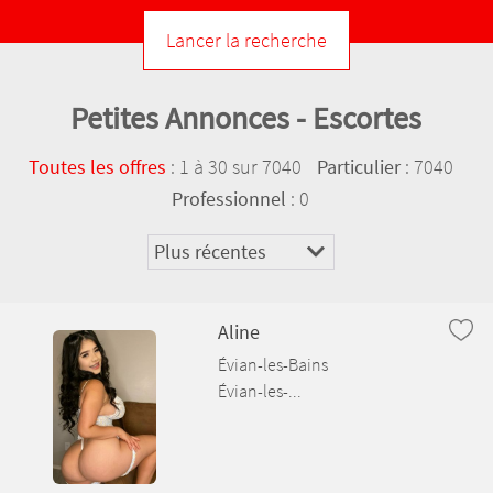
Ambérieux-en-Dombes
Ambléon
Petites Annonces - Escortes
Ambronay
:
1 à 30 sur 7040
: 7040
Toutes les offres
Particulier
Ambutrix
: 0
Professionnel
Andert-et-Condon
Anglefort
Aline
Apremont
Évian-les-Bains
Évian-les-...
Aranc
Arandas