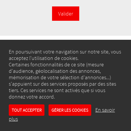
En poursuivant votre navigation sur notre site, vous
acceptez l'utilisation de cookies.
Copyright ©
Nixos.com
Certaines fonctionnalités de ce site (mesure
d'audience, géolocalisation des annonces,
Règles de diffusion
mémorisation de votre sélection d'annonces...)
s'appuient sur des services proposés par des sites
Conditions générales de vente
tiers. Ces services ne sont activés que si vous
Gestion des cookies
donnez votre accord.
Nous contacter
En savoir
TOUT ACCEPTER
GÉRER LES COOKIES
plus